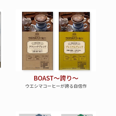
BOAST～誇り～
ウエシマコーヒーが誇る自信作