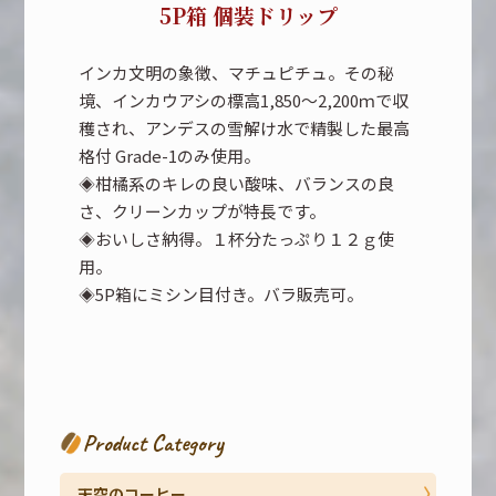
5P箱 個装ドリップ
インカ文明の象徴、マチュピチュ。その秘
境、インカウアシの標高1,850～2,200ｍで収
穫され、アンデスの雪解け水で精製した最高
格付 Grade-1のみ使用。
◈柑橘系のキレの良い酸味、バランスの良
さ、クリーンカップが特長です。
◈おいしさ納得。１杯分たっぷり１２ｇ使
用。
◈5P箱にミシン目付き。バラ販売可。
Product Category
天空のコーヒー